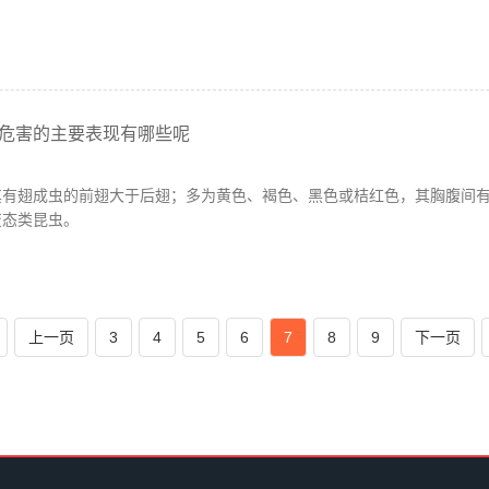
危害的主要表现有哪些呢
其有翅成虫的前翅大于后翅；多为黄色、褐色、黑色或桔红色，其胸腹间
变态类昆虫。
上一页
3
4
5
6
7
8
9
下一页