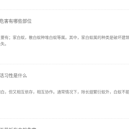
危害有哪些部位
主要有；家白蚁，散白蚁种堆白蚁等属。其中，家白蚁属的种类是破坏建
损失。
活习性是什么
明白，但又相互依存，相互协作。通常情况下，除长翅繁衍蚁外，白蚁不