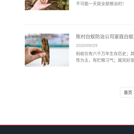
不可能一天就全部根治的！
陈村白蚁防治公司家庭白蚁
2020/09/29
蚂蚁仅有六千万年生存历史；
性为主，有贮粮习气；属完好
首页