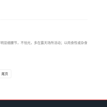
有明显细腰节，不怕光，多在露天场所活动；以肉食性或杂食
尾页