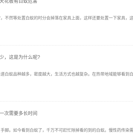
天花板有白蚁危害
空，不然等处置白蚁的时分会掉落在家具上面，这样还要处置一下家具，
少，这是为什么呢?
赤道白蚁品种越多，密度越大，生活方式也越复杂。在热带地域能够看到
一次需要多长时间
了手脚。如今看到白蚁了，千万不可赶忙除掉看的到的白蚁。慢性药传染