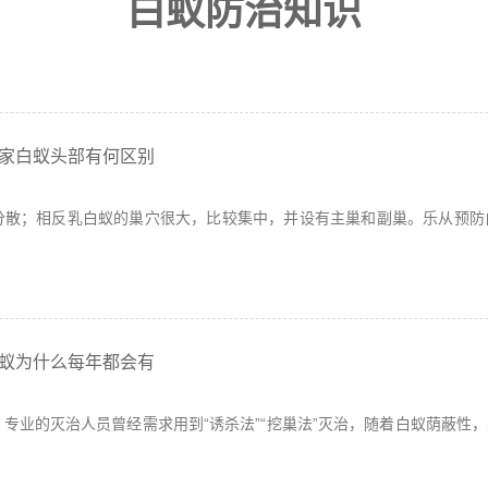
白蚁防治知识
家白蚁头部有何区别
分散；相反乳白蚁的巢穴很大，比较集中，并设有主巢和副巢。乐从预防
蚁为什么每年都会有
专业的灭治人员曾经需求用到“诱杀法”“挖巢法”灭治，随着白蚁荫蔽性