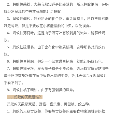
2、蚂蚁怕蒜粉，大蒜我都知道是比较辣的，所以蚂蚁怕辣，在
蚂
蚁
经常呈现的中央放蒜粉能赶走蚂蚁。
3、蚂蚁怕硼砂，硼砂是汞的化合物，重金属有毒，所以放硼砂能
赶走蚂蚁，但是不要放在小孩能接触的中央，以免误食。
4、蚂蚁怕薄荷叶，这是由于薄荷叶有股刺鼻的滋味，能驱赶蚂
蚁。
5、蚂蚁怕硫磺皂，由于含有化学物质硫磺，这种肥皂对蚂蚁有
效。
6、蚂蚁怕白树脂，假定一不留意碰白树脂，就能让蚂蚁石化。
7、蚂蚁怕痱子粉，夏天痱子粉是小孩必备，杏坛蚁害备案站用些
痱子粉或爽身粉撒在家中蚂蚁出没的中央，等几天你会发现蚂蚁几
乎看不到了。
8、蚂蚁怕橘子精油，由于有股刺鼻的滋味。
二、蚂蚁的天敌是谁？
蚂蚁的天敌是家猫、野猫、猫头鹰、黄鼠狼、蛇五种。
1、蚂蚁的天敌食蚁兽，你要想食蚁兽的主要
食物来源
就是蚂蚁，