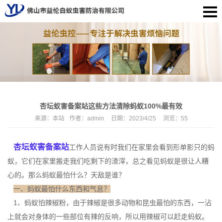
杏坛蚁害备案站这些方法清除蚂蚁100%最有效
来源：
本站
作者：
admin
日期：
2023/4/25
浏览：
55
杏坛蚁
害备案站
工作人员说有时我们在家里会看到形单影只的蚂
蚁，它们在家里搬走我们吃剩下的渣滓，总之看见蚂蚁是很让人糟
心的。那么蚂蚁最怕什么？天敌是谁？
一、蚂蚁最怕什么东西和气息？
1、蚂蚁怕辣椒粉，由于辣椒是很多动物和昆虫最怕的东西，一沾
上就会对身体的一些部位有辣的反响，所以用辣椒可以赶走蚂蚁。