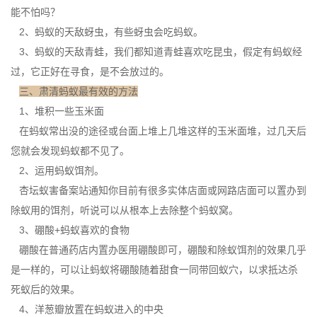
能不怕吗？
2、蚂蚁的天敌蚜虫，有些蚜虫会吃蚂蚁。
3、蚂蚁的天敌青蛙，我们都知道青蛙喜欢吃昆虫，假定有蚂蚁经
过，它正好在寻食，是不会放过的。
三、肃清蚂蚁最有效的方法
1、堆积一些玉米面
在蚂蚁常出没的途径或台面上堆上几堆这样的玉米面堆，过几天后
您就会发现蚂蚁都不见了。
2、运用蚂蚁饵剂。
杏坛蚁害备案站通知你目前有很多实体店面或网路店面可以置办到
除蚁用的饵剂，听说可以从根本上去除整个蚂蚁窝。
3、硼酸+蚂蚁喜欢的食物
硼酸在普通药店内置办医用硼酸即可，硼酸和
除蚁饵剂
的效果几乎
是一样的，可以让蚂蚁将硼酸随着甜食一同带回蚁穴，以求抵达杀
死蚁后的效果。
4、洋葱瓣放置在蚂蚁进入的中央