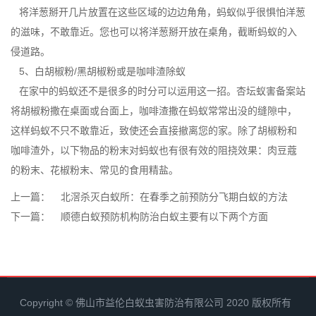
将洋葱掰开几片放置在这些区域的边边角角，蚂蚁似乎很惧怕洋葱
的滋味，不敢靠近。您也可以将洋葱掰开放在桌角，截断蚂蚁的
入
侵道路
。
5、白胡椒粉/黑胡椒粉或是咖啡渣除蚁
在家中的蚂蚁还不是很多的时分可以运用这一招。杏坛蚁害备案站
将胡椒粉撒在桌面或台面上，咖啡渣撒在蚂蚁常常出没的缝隙中，
这样蚂蚁不只不敢靠近，致使还会直接撤离您的家。除了胡椒粉和
咖啡渣外，以下物品的粉末对蚂蚁也有很有效的阻挠效果：肉豆蔻
的粉末、花椒粉末、常见的食用精盐。
上一篇：
北滘杀灭白蚁所：在春季之前预防分飞期白蚁的方法
下一篇：
顺德白蚁预防机构防治白蚁主要有以下两个方面
Copyright © 佛山市益伦白蚁虫害防治有限公司 2020 版权所有