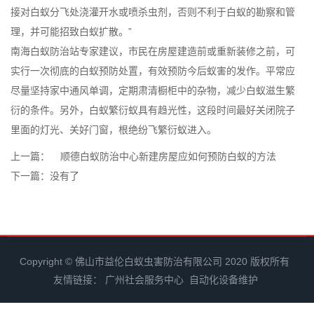
接对白蚁分飞处浇灌开水或喷杀虫剂，否则不利于
白蚁的勘察
和管
理，并可能招致白蚁扩散。”
南海白蚁防治站专家建议，市民在房屋建造前或重新装修之前，可
实行一次彻底的白蚁预防处置，有效预防今后蚁害的发作。平常应
尽量坚持家中通风单调，定期肃清橱柜中的杂物，减少白蚁滋生繁
衍的条件。另外，白蚁繁衍蚁具有趋光性，这段时间最好关闭院子
里面的灯光、关好门窗，根绝纷飞繁衍蚁进入。
上一篇：
顺德白蚁防治中心新建房屋应如何预防白蚁的方法
下一篇：没有了
Copyright © 佛山市益伦白蚁虫害防治有限公司 2020 版权所有
友情链接：
广州社会服务中心
自动化设备维护