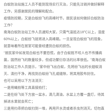
白蚁防治站施工人员不能到现场实行灭治，只能先注销并做好解释
工作，另感谢居民的理解和配合。
疫情防控期，又是白蚁纷飞的高峰时节，居民该如何做好白蚁防治
工作？
南海白蚁防治站工作人员通知大家，只需气温抵达18℃以上，湿度
60%以上，白蚁纷飞就将进入高峰期。一旦呈现白蚁纷飞的现象，
就意味着所在居室可能曾经遭到白蚁的损伤。
“居民家中如发现白蚁也不要恐慌，由于白蚁既不咬人也不传播病
菌，固然
纷飞的数量
较多，但成功繁衍存活的比率很低。”南海白蚁
防治站工作人员提示，“家中纷飞出白蚁，先将纷飞出的长翅蚁消
灭、清扫干净，再找到白蚁纷飞孔或缝隙，将其用胶布封住。
也可以采用以下方法消灭：
一是用蝇拍等工具直接拍打；
二是在纷飞处下方放一盆水，滴几滴油，水盆上方覆一盏灯，待其
掉进水里就会死亡；
三是用扫帚把白蚁扫到一堆，再用开水烫或者杀虫剂消灭。切勿直