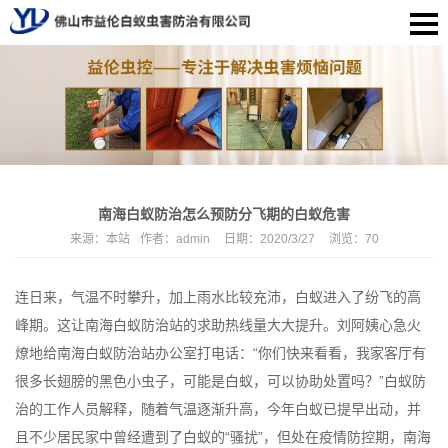
南海白蚁防治怎么预防分飞期的白蚁危害
来源：
本站
作者：
admin
日期：
2020/3/27
浏览：
70
连日来，气温不时攀升，加上雨水比较充沛，白蚁进入了纷飞的高
峰期。这让
南海白蚁防治站
的求助热线量大大提升。刘阿姨心急火
燎地给南海白蚁防治站办公室打电话：“你们快来看看，我家客厅有
很多长翅膀的黑色小虫子，可能是白蚁，可以协助处置吗？”白蚁防
治的工作人员解释，随着气温逐渐升高，今年白蚁已提早出动，并
且不少居民家中曾经遭到了白蚁的“骚扰”，但处在疫情防控期，南海