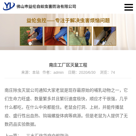
南庄工厂区灭鼠工程
来源：
本站
作者：
admin
日期：
2020/6/30
浏览：
74
南庄除虫灭鼠公司
通知大家老鼠是现存最原始的哺乳动物之一，它
们生命力旺盛、数量繁多并且繁衍速度极快，顺应才干很强，几乎
什么都吃，在什么中央都能住。老鼠会打洞、上树，并能传播鼠
疫、盛行性出血热、钩端螺旋体病等病源。但是老鼠为人提供了无
数药品实验数据。
上一篇：
三水汇信华府白蚁防治