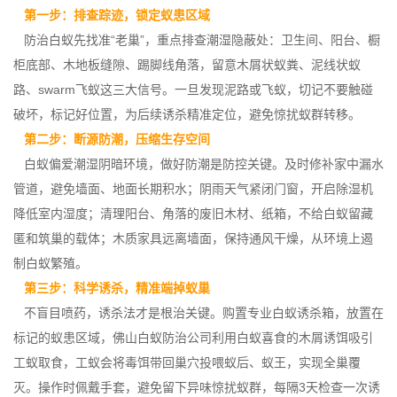
第一步：排查踪迹，锁定蚁患区域
防治白蚁先找准“老巢”，重点排查潮湿隐蔽处：卫生间、阳台、橱
柜底部、木地板缝隙、踢脚线角落，留意木屑状蚁粪、泥线状蚁
路、swarm飞蚁这三大信号。一旦发现泥路或飞蚁，切记不要触碰
破坏，标记好位置，为后续诱杀精准定位，避免惊扰蚁群转移。
第二步：断源防潮，压缩生存空间
白蚁偏爱潮湿阴暗环境，
做好防潮
是防控关键。及时修补家中漏水
管道，避免墙面、地面长期积水；阴雨天气紧闭门窗，开启除湿机
降低室内湿度；清理阳台、角落的废旧木材、纸箱，不给白蚁留藏
匿和筑巢的载体；木质家具远离墙面，保持通风干燥，从环境上遏
制白蚁繁殖。
第三步：科学诱杀，精准端掉蚁巢
不盲目喷药，诱杀法才是根治关键。购置专业白蚁诱杀箱，放置在
标记的蚁患区域，佛山白蚁防治公司利用白蚁喜食的木屑诱饵吸引
工蚁取食，工蚁会将毒饵带回巢穴投喂蚁后、蚁王，实现全巢覆
灭。操作时佩戴手套，避免留下异味惊扰蚁群，每隔3天检查一次诱