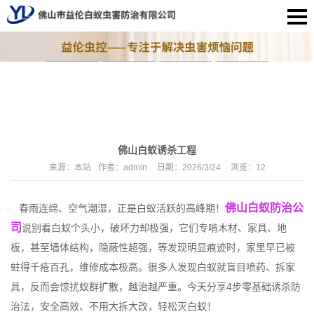
佛山白蚁诱杀工程
来源：
本站
作者：
admin
日期：
2026/3/24
浏览：
12
佛山白蚁防治公
春雨连绵、空气潮湿，正是白蚁活跃的高峰期！
司
说别看白蚁个头小，破坏力却极强，它们专啃木材、家具、地
板，甚至墙体结构，隐蔽性超强，等发现明显痕迹时，家里早已被
蛀得千疮百孔，维修成本极高。很多人发现白蚁就盲目喷药、拆家
具，反而会惊扰蚁群扩散，越治越严重。今天分享4步零基础诱杀防
治法，安全高效、不用大拆大改，轻松灭白蚁！