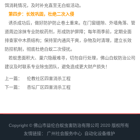
饵消耗情况，及时补充直至无白蚁活动。
第四步：长效巩固，杜绝二次入侵
诱杀成功后，做好防护防止卷土重来。在门窗缝隙、外墙角落、管
道周边涂抹专业防蚁药剂，形成防护屏障；每年雨季前，定期全面
排查家中
木质结构
；保持室内通风干爽，杂物及时清理，建立长效
防控机制，彻底杜绝白蚁二次侵扰。
若蚁患面积大、巢穴隐蔽难寻，切勿自行处理，佛山白蚁防治公司
建议及时联系专业除虫团队，避免造成更大财产损失！
上一篇：
伦教社区四害消杀工程
下一篇：
杏坛厂区四害消杀工程
Copyright © 佛山市益伦白蚁虫害防治有限公司 2020 版权所有
友情链接：
广州社会服务中心
自动化设备维护