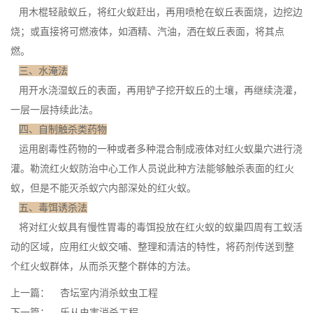
用木棍轻敲蚁丘，将红火蚁赶出，再用喷枪在蚁丘表面烧，边挖边
烧；或直接将可燃液体，如酒精、汽油，洒在蚁丘表面，将其点
燃。
三、水淹法
用开水浇湿蚁丘的表面，再用铲子挖开蚁丘的土壤，再
继续浇灌
，
一层一层持续此法。
四、自制触杀类药物
运用剧毒性药物的一种或者
多种混合
制成液体对红火蚁巢穴进行浇
灌。勒流红火蚁防治中心工作人员说此种方法能够触杀表面的红火
蚁，但是不能灭杀蚁穴内部深处的红火蚁。
五、毒饵诱杀法
将对红火蚁具有慢性胃毒的毒饵投放在红火蚁的蚁巢四周有工蚁活
动的区域，应用红火蚁
交哺、整理
和清洁的特性，将药剂传送到整
个红火蚁群体，从而杀灭整个群体的方法。
上一篇：
杏坛室内消杀蚊虫工程
下一篇：
乐从虫害消杀工程