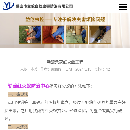
勒流杀灭红火蚁工程
来源：
本站
作者：
admin
日期：
2024/3/15
浏览：
42
勒流红火蚁防治中心
消灭红火蚁的方法如下：
一、捣巢法
运用铁锹等工具破坏红火蚁的巢穴，经过开掘将红火蚁的巢穴完好
挖出来，之后用铁锹将红火蚁拍死。经过深挖，将
整个蚁巢
实行破
坏。
二、火烧法