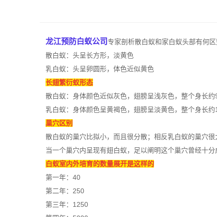
龙江预防白蚁公司
专家剖析散白蚁和家白蚁头部有何区
散白蚁：头呈长方形，淡黄色
乳白蚁：头呈卵圆形，体色近似黄色
长翅繁衍蚁形态
散白蚁：身体颜色近似灰色，翅膀
呈浅灰色
，整个身长约9.
乳白蚁：身体颜色呈黄褐色，翅膀呈淡黄色，整个身长约13.
巢穴区别
散白蚁的巢穴比拟小，而且很分散；相反乳白蚁的巢穴很
当一个巢穴内呈现有翅白蚁，足以阐明这个巢穴曾经十分成熟了
白蚁室内外培育的数量展开是这样的
第一年：40
第二年：250
第三年：1250