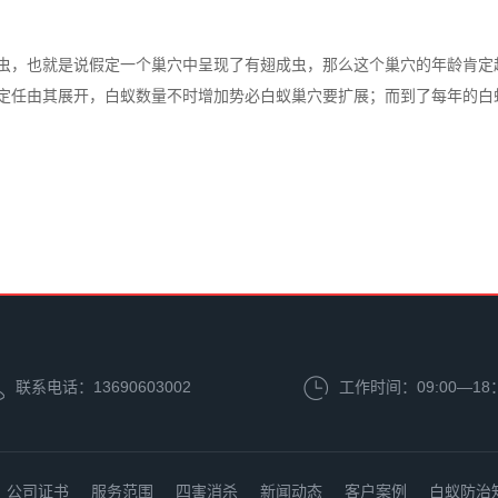
虫，也就是说假定一个巢穴中呈现了有翅成虫，那么这个巢穴的年龄肯定
定任由其展开，白蚁数量不时增加势必白蚁巢穴要扩展；而到了每年的白
联系电话：13690603002
工作时间：09:00—18
公司证书
服务范围
四害消杀
新闻动态
客户案例
白蚁防治