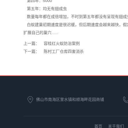
第四年：5000
第五年：均无有翅成虫
数量每年都在
成倍增加
，不时到第五年都没有呈现有翅成
白蚁建巢初期速度是很迟缓，但后期速度会越来越快，假
扩展自己的巢穴......
上一篇：
容桂红火蚁防治案例
下一篇：
陈村工厂仓库四害消杀
佛山市南海区里水镇和顺海畔花园商铺
（即公安局侧）
首页
关于我们