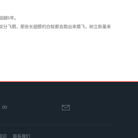
超越5年。
蚁
分飞期
，那些长翅膀的白蚁都会跑出来婚飞，树立新巢来
：00
知识
联系我们